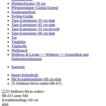
Pferdeschwanz>50 cm
Pflegeprodukte>Global Extend
Sonderangebote
Styling-Geräte
Tape-Extensions>35 cm glatt
Tape-Extensions>45 cm glatt
Tape-Extensions>55 cm gewellt
Tape-Extensions>60 cm glatt
Tee
Vitalpilze
Vitalstoffe
Weihrauch
Wellness & Living >> Wellness >> Gesundheit und
Nahrungsergänzung
Startseite
beauty.holesdir.de
Mit Keratinbondings>60 cm glatt
25 Strähnen 60cm ombre-8B-615