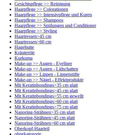
Gesichtspflege >> Reinigung
Haarpflege >> Colorationen
Haarpflege >> Intensivpflege und Kuren
Haarpflege >> Shampoos
Haarpflege >> Spülungen und Conditioner
Haarpflege >> Styling
Haartressen>45 cm
Haartressen>60 cm
Hagebutte
Kräuteröle
Kurkuma
Make-up >> Augen - Eyeliner
Make-up >> Augen - Lidschatten
Make-up >> Lippen - Lippenstifte
Make-up >> Nägel - Effektprodukte
Mit Keratinbondings>35 cm glatt
Mit Keratinbondings>45 cm glatt
Mit Keratinbondings>55 cm gewellt
Mit Keratinbondings>60 cm glatt
Mit Keratinbondings>75 cm glatt
Nanoring-Strähnen>35 cm glatt
Nanoring-Strähnen>45 cm glatt
Nanoring-Strähnen>60 cm glatt
Oberkopf-Haarteil
ohnekategorie