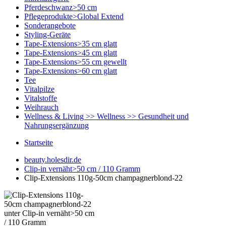
Pferdeschwanz>50 cm
Pflegeprodukte>Global Extend
Sonderangebote
Styling-Geräte
Tape-Extensions>35 cm glatt
Tape-Extensions>45 cm glatt
Tape-Extensions>55 cm gewellt
Tape-Extensions>60 cm glatt
Tee
Vitalpilze
Vitalstoffe
Weihrauch
Wellness & Living >> Wellness >> Gesundheit und
Nahrungsergänzung
Startseite
beauty.holesdir.de
Clip-in vernäht>50 cm / 110 Gramm
Clip-Extensions 110g-50cm champagnerblond-22