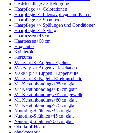
Gesichtspflege >> Reinigung
Haarpflege >> Colorationen
Haarpflege >> Intensivpflege und Kuren
Haarpflege >> Shampoos
Haarpflege >> Spülungen und Conditioner
Haarpflege >> Styling
Haartressen>45 cm
Haartressen>60 cm
Hagebutte
Kräuteröle
Kurkuma
Make-up >> Augen - Eyeliner
Make-up >> Augen - Lidschatten
Make-up >> Lippen - Lippenstifte
Make-up >> Nägel - Effektprodukte
Mit Keratinbondings>35 cm glatt
Mit Keratinbondings>45 cm glatt
Mit Keratinbondings>55 cm gewellt
Mit Keratinbondings>60 cm glatt
Mit Keratinbondings>75 cm glatt
Nanoring-Strähnen>35 cm glatt
Nanoring-Strähnen>45 cm glatt
Nanoring-Strähnen>60 cm glatt
Oberkopf-Haarteil
ohnekategorie