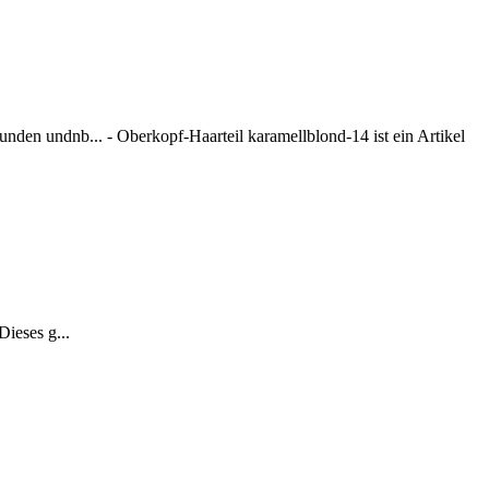
den undnb... - Oberkopf-Haarteil karamellblond-14 ist ein Artikel
ieses g...