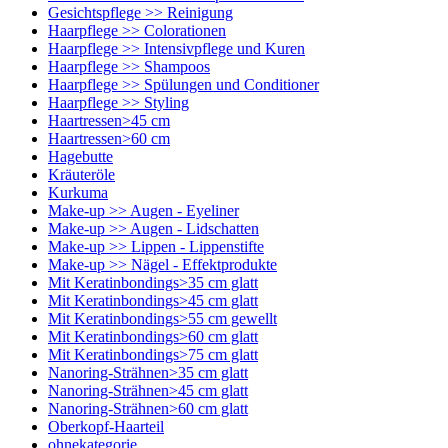
Gesichtspflege >> Reinigung
Haarpflege >> Colorationen
Haarpflege >> Intensivpflege und Kuren
Haarpflege >> Shampoos
Haarpflege >> Spülungen und Conditioner
Haarpflege >> Styling
Haartressen>45 cm
Haartressen>60 cm
Hagebutte
Kräuteröle
Kurkuma
Make-up >> Augen - Eyeliner
Make-up >> Augen - Lidschatten
Make-up >> Lippen - Lippenstifte
Make-up >> Nägel - Effektprodukte
Mit Keratinbondings>35 cm glatt
Mit Keratinbondings>45 cm glatt
Mit Keratinbondings>55 cm gewellt
Mit Keratinbondings>60 cm glatt
Mit Keratinbondings>75 cm glatt
Nanoring-Strähnen>35 cm glatt
Nanoring-Strähnen>45 cm glatt
Nanoring-Strähnen>60 cm glatt
Oberkopf-Haarteil
ohnekategorie