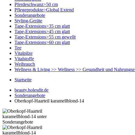
Pferdeschwanz>50 cm
Pflegeprodukte>Global Extend
Sonderangebote
Styling-Geräte
Tape-Extensions>35 cm glatt
Tape-Extensions>45 cm glatt
Tape-Extensions>55 cm gewellt
Tape-Extensions>60 cm glatt
Tee
Vitalpilze
Vitalstoffe
Weihrauch
Wellness & Living >> Wellness >> Gesundheit und Nahrungs
Startseite
beauty.holesdir.de
Sonderangebote
Oberkopf-Haarteil karamellblond-14