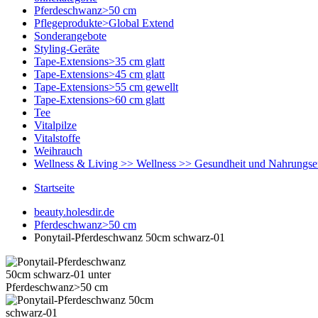
Pferdeschwanz>50 cm
Pflegeprodukte>Global Extend
Sonderangebote
Styling-Geräte
Tape-Extensions>35 cm glatt
Tape-Extensions>45 cm glatt
Tape-Extensions>55 cm gewellt
Tape-Extensions>60 cm glatt
Tee
Vitalpilze
Vitalstoffe
Weihrauch
Wellness & Living >> Wellness >> Gesundheit und Nahrungs
Startseite
beauty.holesdir.de
Pferdeschwanz>50 cm
Ponytail-Pferdeschwanz 50cm schwarz-01