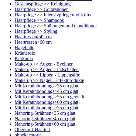
Gesichtspflege >> Reinigung
Haarpflege >> Colorationen
Haarpflege >> Intensivpflege und Kuren
Haarpflege >> Shampoos
Haarpflege >> Spülungen und Conditioner
Haarpflege >> Styling
Haartressen>45 cm
Haartressen>60 cm
Hagebutte
Kräuteröle
Kurkuma
Make-up >> Augen - Eyeliner
Make-up >> Augen - Lidschatten
Make-up >> Lippen - Lippenstifte
Make-up >> Nägel - Effektprodukte
Mit Keratinbondings>35 cm glatt
Mit Keratinbondings>45 cm glatt
Mit Keratinbondings>55 cm gewellt
Mit Keratinbondings>60 cm glatt
Mit Keratinbondings>75 cm glatt
Nanoring-Strähnen>35 cm glatt
Nanoring-Strähnen>45 cm glatt
Nanoring-Strähnen>60 cm glatt
Oberkopf-Haarteil
ohnekategorie