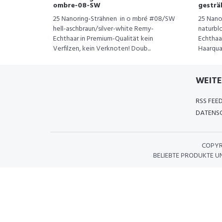
ombre-08-SW
gesträ
25 Nanoring-Strähnen in o mbré #08/SW
25 Nano
hell-aschbraun/silver-white Remy-
naturbl
Echthaar in Premium-Qualität kein
Echthaa
Verfilzen, kein Verknoten! Doub...
Haarqual
WEITE
RSS FEE
DATENSC
COPYR
BELIEBTE PRODUKTE U