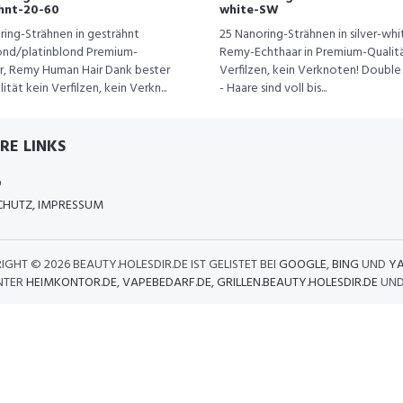
hnt-20-60
white-SW
ring-Strähnen in gesträhnt
25 Nanoring-Strähnen in silver-whi
ond/platinblond Premium-
Remy-Echthaar in Premium-Qualitä
r, Remy Human Hair Dank bester
Verfilzen, kein Verknoten! Doubl
ität kein Verfilzen, kein Verkn...
- Haare sind voll bis...
RE LINKS
D
HUTZ, IMPRESSUM
IGHT ©
2026 BEAUTY.HOLESDIR.DE IST GELISTET BEI
GOOGLE
,
BING
UND
Y
NTER
HEIMKONTOR.DE
,
VAPEBEDARF.DE
,
GRILLEN.BEAUTY.HOLESDIR.DE
UN