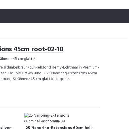
ions 45cm root-02-10
rähnen>45 cm glatt /
bré #dunkelbraun/dunkelblond Remy-Echthaar in Premium-
noten! Double Drawn -und... - 25 Nanoring-Extensions 45cm
 Nanoring-Strähnen>45 cm glatt Kategorie.
silver-
25 Nanoring-Extensions 60cm hell-