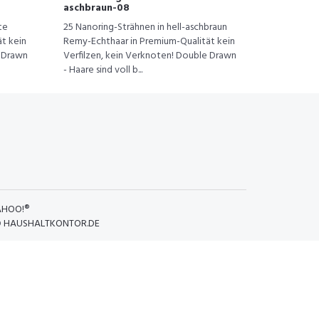
aschbraun-08
te
25 Nanoring-Strähnen in hell-aschbraun
t kein
Remy-Echthaar in Premium-Qualität kein
e Drawn
Verfilzen, kein Verknoten! Double Drawn
- Haare sind voll b...
AHOO!®
D
HAUSHALTKONTOR.DE