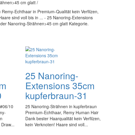
ähnen>45 cm glatt /
u Remy-Echthaar in Premium-Qualität kein Verfilzen,
are sind voll bis in ... - 25 Nanoring-Extensions
us der Nanoring-Strähnen>45 cm glatt Kategorie.
25 Nanoring-
cm
Extensions 35cm
0
kupferbraun-31
 #06/10
25 Nanoring-Strähnen in kupferbraun
my-
Premium-Echthaar, Remy Human Hair
in
Dank bester Haarqualität kein Verfilzen,
 Draw...
kein Verknoten! Haare sind voll...