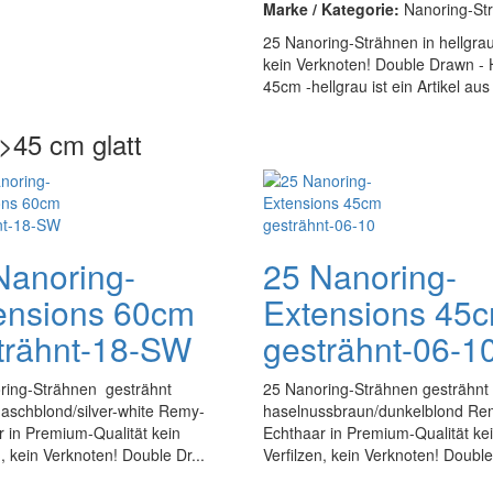
Marke / Kategorie:
Nanoring-Str
25 Nanoring-Strähnen in hellgra
kein Verknoten! Double Drawn - Ha
45cm -hellgrau ist ein Artikel a
>45 cm glatt
Nanoring-
25 Nanoring-
ensions 60cm
Extensions 45
trähnt-18-SW
gesträhnt-06-1
ring-Strähnen gesträhnt
25 Nanoring-Strähnen gesträhnt
aschblond/silver-white Remy-
haselnussbraun/dunkelblond Re
 in Premium-Qualität kein
Echthaar in Premium-Qualität ke
n, kein Verknoten! Double Dr...
Verfilzen, kein Verknoten! Double