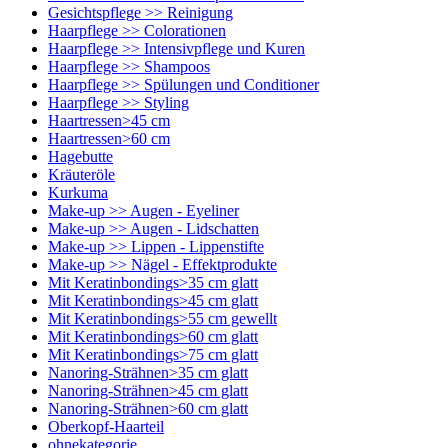
Gesichtspflege >> Reinigung
Haarpflege >> Colorationen
Haarpflege >> Intensivpflege und Kuren
Haarpflege >> Shampoos
Haarpflege >> Spülungen und Conditioner
Haarpflege >> Styling
Haartressen>45 cm
Haartressen>60 cm
Hagebutte
Kräuteröle
Kurkuma
Make-up >> Augen - Eyeliner
Make-up >> Augen - Lidschatten
Make-up >> Lippen - Lippenstifte
Make-up >> Nägel - Effektprodukte
Mit Keratinbondings>35 cm glatt
Mit Keratinbondings>45 cm glatt
Mit Keratinbondings>55 cm gewellt
Mit Keratinbondings>60 cm glatt
Mit Keratinbondings>75 cm glatt
Nanoring-Strähnen>35 cm glatt
Nanoring-Strähnen>45 cm glatt
Nanoring-Strähnen>60 cm glatt
Oberkopf-Haarteil
ohnekategorie