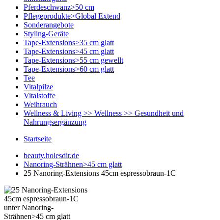
Pferdeschwanz>50 cm
Pflegeprodukte>Global Extend
Sonderangebote
Styling-Geräte
Tape-Extensions>35 cm glatt
Tape-Extensions>45 cm glatt
Tape-Extensions>55 cm gewellt
Tape-Extensions>60 cm glatt
Tee
Vitalpilze
Vitalstoffe
Weihrauch
Wellness & Living >> Wellness >> Gesundheit und
Nahrungsergänzung
Startseite
beauty.holesdir.de
Nanoring-Strähnen>45 cm glatt
25 Nanoring-Extensions 45cm espressobraun-1C