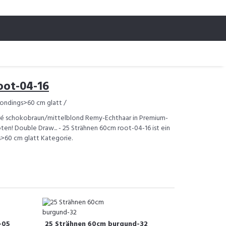
oot-04-16
ondings>60 cm glatt /
ré schokobraun/mittelblond Remy-Echthaar in Premium-
oten! Double Draw... - 25 Strähnen 60cm root-04-16 ist ein
s>60 cm glatt Kategorie.
-05
25 Strähnen 60cm burgund-32