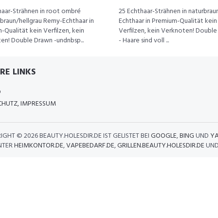
haar-Strähnen in root ombré
25 Echthaar-Strähnen in naturbra
braun/hellgrau Remy-Echthaar in
Echthaar in Premium-Qualität kein
Qualität kein Verfilzen, kein
Verfilzen, kein Verknoten! Doubl
en! Double Drawn -undnbsp...
- Haare sind voll ...
RE LINKS
D
HUTZ, IMPRESSUM
IGHT ©
2026 BEAUTY.HOLESDIR.DE IST GELISTET BEI
GOOGLE
,
BING
UND
Y
NTER
HEIMKONTOR.DE
,
VAPEBEDARF.DE
,
GRILLEN.BEAUTY.HOLESDIR.DE
UN