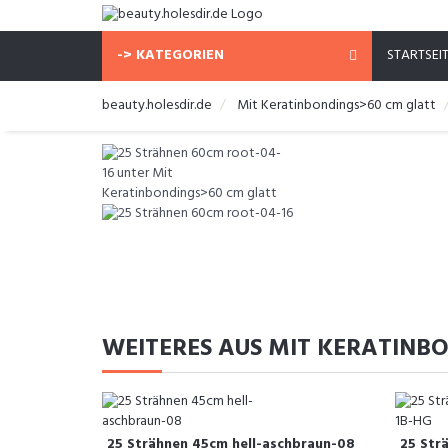
-> KATEGORIEN
STARTSEI
beauty.holesdir.de
Mit Keratinbondings>60 cm glatt
WEITERES AUS MIT KERATINB
25 Strähnen 45cm hell-aschbraun-08
25 Str