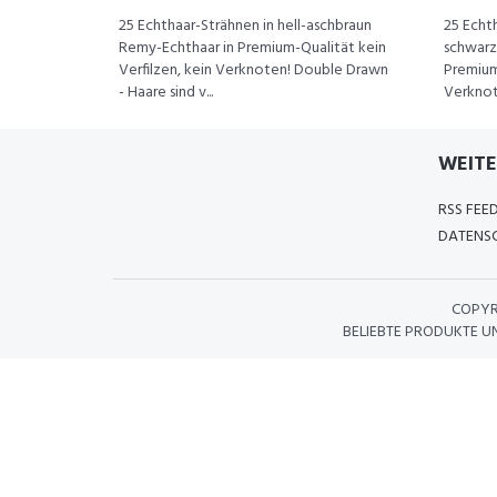
25 Echthaar-Strähnen in hell-aschbraun
25 Echt
Remy-Echthaar in Premium-Qualität kein
schwarz
Verfilzen, kein Verknoten! Double Drawn
Premium-
- Haare sind v...
Verknot
WEITE
RSS FEE
DATENSC
COPYR
BELIEBTE PRODUKTE U