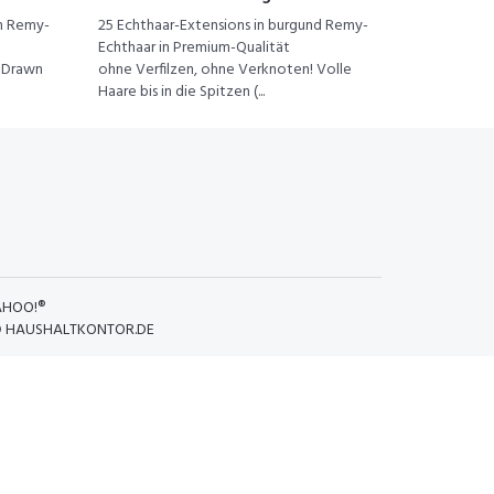
un Remy-
25 Echthaar-Extensions in burgund Remy-
Echthaar in Premium-Qualität
e Drawn
ohne Verfilzen, ohne Verknoten! Volle
Haare bis in die Spitzen (...
AHOO!®
D
HAUSHALTKONTOR.DE