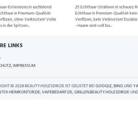
haar-Extensions in aschblond
25 Echthaar-Strähnen in schwarz 
hthaar in Premium-Qualität
Echthaar in Premium-Qualität kein
rfilzen, ohne Verknoten! Volle
Verfilzen, kein Verknoten! Doubl
 in die Spitzen...
- Haare sind voll bis...
RE LINKS
D
HUTZ, IMPRESSUM
IGHT ©
2026 BEAUTY.HOLESDIR.DE IST GELISTET BEI
GOOGLE
,
BING
UND
Y
NTER
HEIMKONTOR.DE
,
VAPEBEDARF.DE
,
GRILLEN.BEAUTY.HOLESDIR.DE
UN