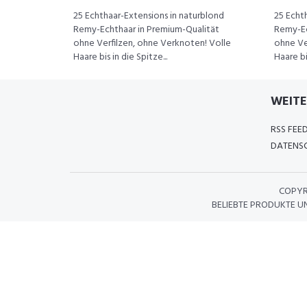
25 Echthaar-Extensions in naturblond
25 Echt
Remy-Echthaar in Premium-Qualität
Remy-Ec
ohne Verfilzen, ohne Verknoten! Volle
ohne Ve
Haare bis in die Spitze...
Haare bis
WEITE
RSS FEE
DATENSC
COPYR
BELIEBTE PRODUKTE U