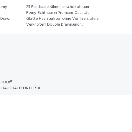
Remy-
25 Echthaarsträhnen in schokobraun
Remy-Echthaar in Premium-Qualität
e Drawn
Glatte Haarsturktur, ohne Verfilzen, ohne
Verknoten! Double Drawn:undn...
AHOO!®
D
HAUSHALTKONTOR.DE