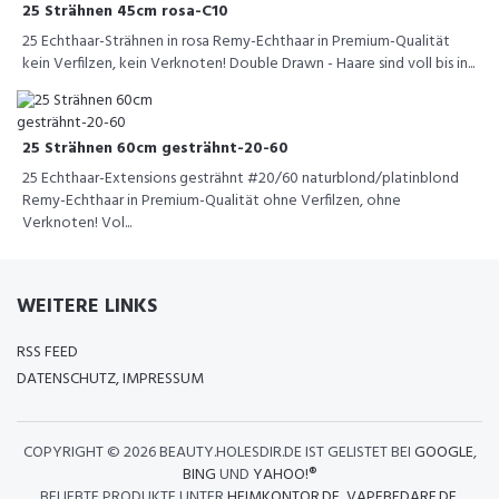
25 Strähnen 45cm rosa-C10
25 Echthaar-Strähnen in rosa Remy-Echthaar in Premium-Qualität
kein Verfilzen, kein Verknoten! Double Drawn - Haare sind voll bis in...
25 Strähnen 60cm gesträhnt-20-60
25 Echthaar-Extensions gesträhnt #20/60 naturblond/platinblond
Remy-Echthaar in Premium-Qualität ohne Verfilzen, ohne
Verknoten! Vol...
WEITERE LINKS
RSS FEED
DATENSCHUTZ, IMPRESSUM
COPYRIGHT ©
2026 BEAUTY.HOLESDIR.DE IST GELISTET BEI
GOOGLE
,
BING
UND
YAHOO!®
BELIEBTE PRODUKTE UNTER
HEIMKONTOR.DE
,
VAPEBEDARF.DE
,