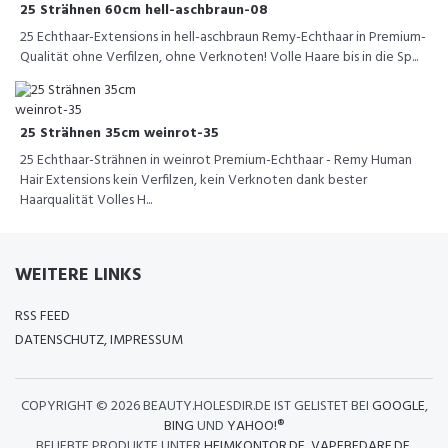
25 Strähnen 60cm hell-aschbraun-08
25 Echthaar-Extensions in hell-aschbraun Remy-Echthaar in Premium-
Qualität ohne Verfilzen, ohne Verknoten! Volle Haare bis in die Sp...
25 Strähnen 35cm weinrot-35
25 Echthaar-Strähnen in weinrot Premium-Echthaar - Remy Human
Hair Extensions kein Verfilzen, kein Verknoten dank bester
Haarqualität Volles H...
WEITERE LINKS
RSS FEED
DATENSCHUTZ, IMPRESSUM
COPYRIGHT ©
2026 BEAUTY.HOLESDIR.DE IST GELISTET BEI
GOOGLE
,
BING
UND
YAHOO!®
BELIEBTE PRODUKTE UNTER
HEIMKONTOR.DE
,
VAPEBEDARF.DE
,