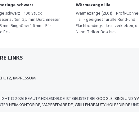
noringe schwarz
Wärmezange lila
ge schwarz 100 Stück
Wärmezange (ZL01) Profi-Connec
sser außen: 2,5 mm Durchmesser
lila - geeignet für alle Rund-und
1,8 mm Ringhöhe: 1,6 mm Für
Flachbondings - kein verkleben, d
 Ec...
Nano-Teflon-Beschic...
RE LINKS
D
HUTZ, IMPRESSUM
IGHT ©
2026 BEAUTY.HOLESDIR.DE IST GELISTET BEI
GOOGLE
,
BING
UND
Y
NTER
HEIMKONTOR.DE
,
VAPEBEDARF.DE
,
GRILLEN.BEAUTY.HOLESDIR.DE
UN