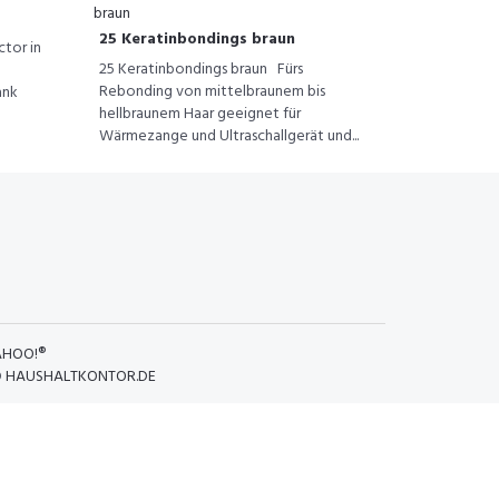
25 Keratinbondings braun
tor in
25 Keratinbondings braun Fürs
Rebonding von mittelbraunem bis
ank
hellbraunem Haar geeignet für
Wärmezange und Ultraschallgerät und...
AHOO!®
D
HAUSHALTKONTOR.DE