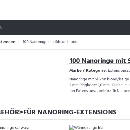
TE
xtensions
100 Nanoringe mit Silikon blond
100 Nanoringe mit S
Marke / Kategorie:
Extensionsz
Nanoringe mit Silikon blond/beig
2 mm Ringhöhe: 1,8 mm Für helle Haa.
der Extensionszubehör>für Nanorin
BEHÖR>FÜR NANORING-EXTENSIONS