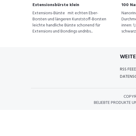
Extensionsbürste klein
100 Na
Extensions-Bürste mit echten Eber-
Nanorin
Borsten und längeren Kunststoff-Borsten
Durchme
leichte handliche Bürste schonend für
innen: 
Extensions und Bondings undnbs...
schwarze
WEITE
RSS FEE
DATENSC
COPYR
BELIEBTE PRODUKTE U