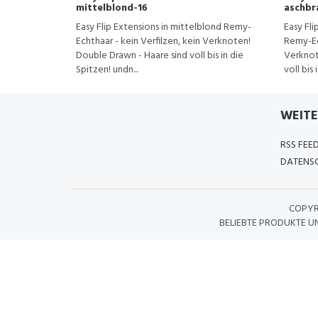
mittelblond-16
aschbr
Easy Flip Extensions in mittelblond Remy-
Easy Fli
Echthaar - kein Verfilzen, kein Verknoten!
Remy-Ech
Double Drawn - Haare sind voll bis in die
Verknot
Spitzen! undn...
voll bis 
WEITE
RSS FEE
DATENSC
COPYR
BELIEBTE PRODUKTE U