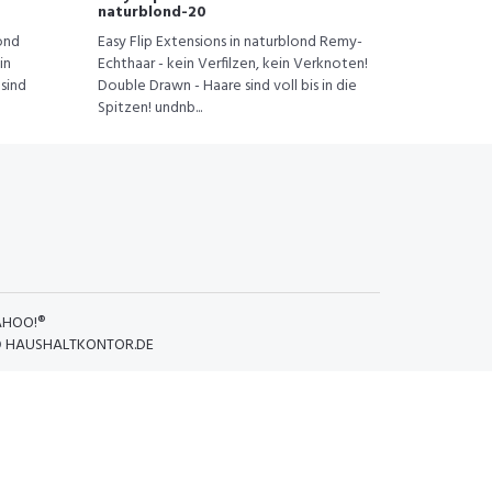
naturblond-20
lond
Easy Flip Extensions in naturblond Remy-
in
Echthaar - kein Verfilzen, kein Verknoten!
sind
Double Drawn - Haare sind voll bis in die
Spitzen! undnb...
AHOO!®
D
HAUSHALTKONTOR.DE