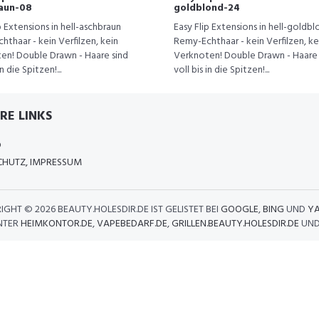
aun-08
goldblond-24
p Extensions in hell-aschbraun
Easy Flip Extensions in hell-goldb
thaar - kein Verfilzen, kein
Remy-Echthaar - kein Verfilzen, ke
en! Double Drawn - Haare sind
Verknoten! Double Drawn - Haare 
in die Spitzen!...
voll bis in die Spitzen!...
RE LINKS
D
HUTZ, IMPRESSUM
IGHT ©
2026 BEAUTY.HOLESDIR.DE IST GELISTET BEI
GOOGLE
,
BING
UND
Y
NTER
HEIMKONTOR.DE
,
VAPEBEDARF.DE
,
GRILLEN.BEAUTY.HOLESDIR.DE
UN