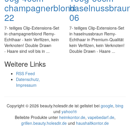
champagnerblond-
haselnussbrau
22
06
7- teiliges Clip-Extensions-Set
7- teiliges Clip-Extensions-Set
in champagnerblond Remy-
in haselnussbraun Remy-
Echthaar - kein Verfilzen, kein
Echthaar in Premium-Qualität
Verknoten! Double Drawn
kein Verfilzen, kein Verknoten!
- Haare sind voll bis in ...
Double Drawn - Haare ...
Weitere Links
RSS Feed
Datenschutz,
Impressum
Copyright ©
2026 beauty.holesdir.de ist gelistet bei
google
,
bing
und
yahoo!®
Beliebte Produkte unter
heimkontor.de
,
vapebedarf.de
,
grillen.beauty.holesdir.de
und
haushaltkontor.de