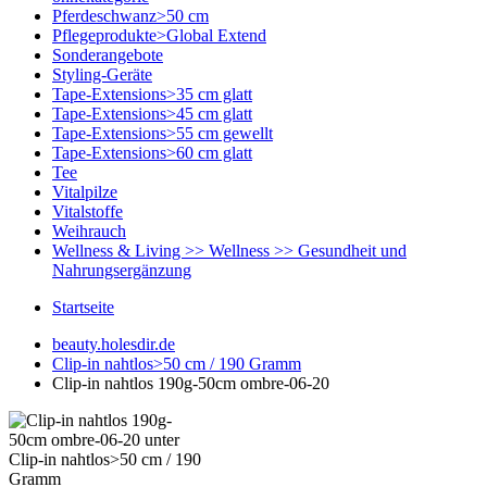
Pferdeschwanz>50 cm
Pflegeprodukte>Global Extend
Sonderangebote
Styling-Geräte
Tape-Extensions>35 cm glatt
Tape-Extensions>45 cm glatt
Tape-Extensions>55 cm gewellt
Tape-Extensions>60 cm glatt
Tee
Vitalpilze
Vitalstoffe
Weihrauch
Wellness & Living >> Wellness >> Gesundheit und
Nahrungsergänzung
Startseite
beauty.holesdir.de
Clip-in nahtlos>50 cm / 190 Gramm
Clip-in nahtlos 190g-50cm ombre-06-20