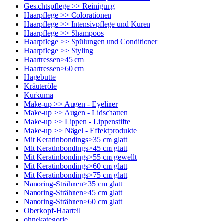
Gesichtspflege >> Reinigung
Haarpflege >> Colorationen
Haarpflege >> Intensivpflege und Kuren
Haarpflege >> Shampoos
Haarpflege >> Spülungen und Conditioner
Haarpflege >> Styling
Haartressen>45 cm
Haartressen>60 cm
Hagebutte
Kräuteröle
Kurkuma
Make-up >> Augen - Eyeliner
Make-up >> Augen - Lidschatten
Make-up >> Lippen - Lippenstifte
Make-up >> Nägel - Effektprodukte
Mit Keratinbondings>35 cm glatt
Mit Keratinbondings>45 cm glatt
Mit Keratinbondings>55 cm gewellt
Mit Keratinbondings>60 cm glatt
Mit Keratinbondings>75 cm glatt
Nanoring-Strähnen>35 cm glatt
Nanoring-Strähnen>45 cm glatt
Nanoring-Strähnen>60 cm glatt
Oberkopf-Haarteil
ohnekategorie