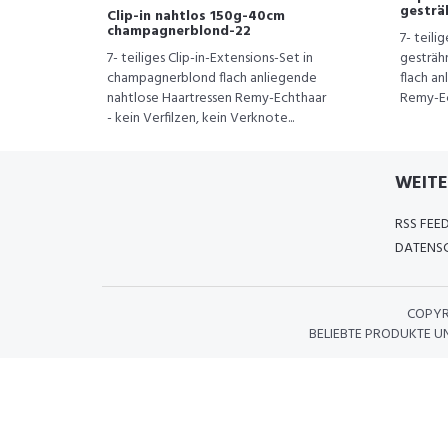
gesträ
Clip-in nahtlos 150g-40cm
champagnerblond-22
7- teili
7- teiliges Clip-in-Extensions-Set in
gesträh
champagnerblond flach anliegende
flach a
nahtlose Haartressen Remy-Echthaar
Remy-Ech
- kein Verfilzen, kein Verknote...
WEITE
RSS FEE
DATENSC
COPYR
BELIEBTE PRODUKTE U