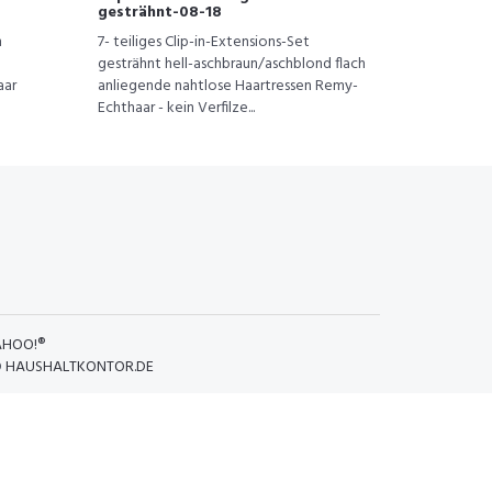
gesträhnt-08-18
n
7- teiliges Clip-in-Extensions-Set
gesträhnt hell-aschbraun/aschblond flach
aar
anliegende nahtlose Haartressen Remy-
Echthaar - kein Verfilze...
AHOO!®
D
HAUSHALTKONTOR.DE