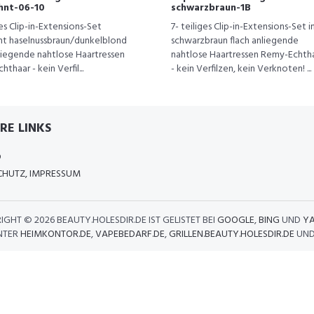
hnt-06-10
schwarzbraun-1B
ges Clip-in-Extensions-Set
7- teiliges Clip-in-Extensions-Set i
nt haselnussbraun/dunkelblond
schwarzbraun flach anliegende
nliegende nahtlose Haartressen
nahtlose Haartressen Remy-Echth
thaar - kein Verfil...
- kein Verfilzen, kein Verknoten! ...
RE LINKS
D
HUTZ, IMPRESSUM
IGHT ©
2026 BEAUTY.HOLESDIR.DE IST GELISTET BEI
GOOGLE
,
BING
UND
Y
NTER
HEIMKONTOR.DE
,
VAPEBEDARF.DE
,
GRILLEN.BEAUTY.HOLESDIR.DE
UN