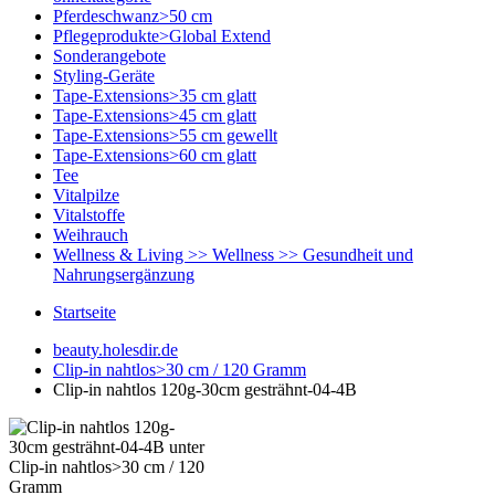
Pferdeschwanz>50 cm
Pflegeprodukte>Global Extend
Sonderangebote
Styling-Geräte
Tape-Extensions>35 cm glatt
Tape-Extensions>45 cm glatt
Tape-Extensions>55 cm gewellt
Tape-Extensions>60 cm glatt
Tee
Vitalpilze
Vitalstoffe
Weihrauch
Wellness & Living >> Wellness >> Gesundheit und
Nahrungsergänzung
Startseite
beauty.holesdir.de
Clip-in nahtlos>30 cm / 120 Gramm
Clip-in nahtlos 120g-30cm gesträhnt-04-4B