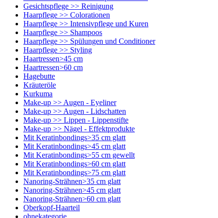
Gesichtspflege >> Reinigung
Haarpflege >> Colorationen
Haarpflege >> Intensivpflege und Kuren
Haarpflege >> Shampoos
Haarpflege >> Spülungen und Conditioner
Haarpflege >> Styling
Haartressen>45 cm
Haartressen>60 cm
Hagebutte
Kräuteröle
Kurkuma
Make-up >> Augen - Eyeliner
Make-up >> Augen - Lidschatten
Make-up >> Lippen - Lippenstifte
Make-up >> Nägel - Effektprodukte
Mit Keratinbondings>35 cm glatt
Mit Keratinbondings>45 cm glatt
Mit Keratinbondings>55 cm gewellt
Mit Keratinbondings>60 cm glatt
Mit Keratinbondings>75 cm glatt
Nanoring-Strähnen>35 cm glatt
Nanoring-Strähnen>45 cm glatt
Nanoring-Strähnen>60 cm glatt
Oberkopf-Haarteil
ohnekategorie